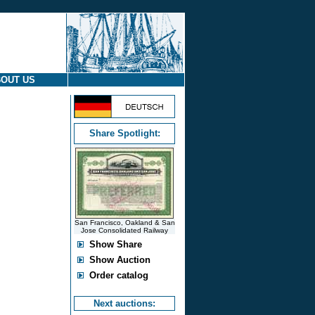
OUT US
Share Spotlight:
San Francisco, Oakland & San
Jose Consolidated Railway
Show Share
Show Auction
Order catalog
Next auctions: