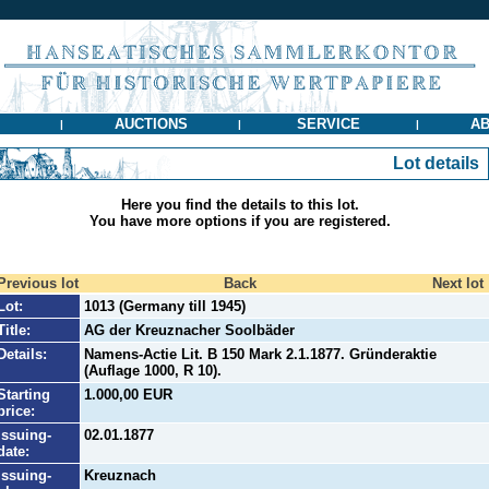
AUCTIONS
SERVICE
AB
|
|
|
Lot details
Here you find the details to this lot.
You have more options if you are registered.
Previous lot
Back
Next lot
Lot:
1013 (Germany till 1945)
Title:
AG der Kreuznacher Soolbäder
Details:
Namens-Actie Lit. B 150 Mark 2.1.1877. Gründeraktie
(Auflage 1000, R 10).
Starting
1.000,00 EUR
price:
Issuing-
02.01.1877
date:
Issuing-
Kreuznach