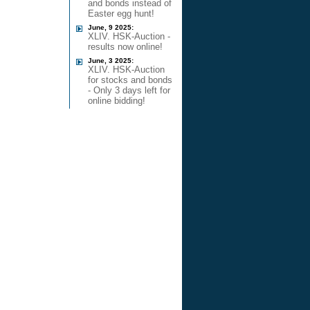
and bonds instead of
Easter egg hunt!
June, 9 2025:
XLIV. HSK-Auction -
results now online!
June, 3 2025:
XLIV. HSK-Auction
for stocks and bonds
- Only 3 days left for
online bidding!