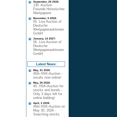
September, 26 2026:
130. Auction
Freunde Historischer
Wertpapiere
November, 5 2026:
55. Live Auction of
Deutsche
Wertpapierauktionen
GmbH
January, 14 2027:
56. Live Auction of
Deutsche
Wertpapierauktionen
GmbH
Latest News:
May, 31 2026:
45th HSK-Auction -
results now online!
May, 26 2026:
45. HSK-Auction for
stocks and bonds -
Only 3 days left for
online bidding!
April, 2 2026:
45th HSK-Auction on
May 30, 2026 -
Searching stocks