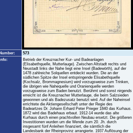
Number:
573
Info:
Betrieb der Kreuznacher Kur- und Badeanlagen
(Elisabethquelle, Mutterlauge). Zwischen Altstadt rechts und
Neustadt links der Nahe liegt eine Insel (Badewörth), auf der
1478 zahlreiche Solquellen entdeckt wurden. Die an der
südlichen Spitze der Insel entspringende Elisabethquelle
(Kochsalz, Brommagnesium) wird vorzugsweise zum Trinken,
die übrigen wie Nahequelle und Oranienquelle werden
vorzugsweise zum Baden benutzt. Berühmt und sonst nirgends
erreicht ist die Kreuznacher Mutterlauge, die beim Salzsieden
gewonnen und als Badezusatz benutzt wird. Auf der Naheinsel
errichtete die Aktiengesellschaft unter der Regie des
Badeartzes Dr. Johann Erhard Peter Prieger 1840 das Kurhaus.
1872 wird das Badehaus erbaut. 1912-14 wurde das alte
Kurhaus durch einen prachtvollen Neubau ersetzt. Die größeren
Investitionen wurden um die Wende zum 20. Jh. durch
insgesamt fünf Anleihen finanziert, die sämtlich die
Landesbank der Rheinprovinz arrangierte. 1937 Auflösung der