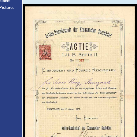
place:
Picture: