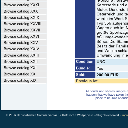
“Porsche”, ein z
Karosserie und e
Browse catalog XXXI
Motor. Die erste
Browse catalog XXX
Österreich und te
Browse catalog XXIX
wurde im Werk St
Typ 356 aufgeno
Browse catalog XXVIII
Wagen auch im Mo
Browse catalog XXVII
größte Sportwage
Browse catalog XXVI
AG umgewandelt u
Börse. Die Stamm
Browse catalog XXV
Besitz der Famil
Browse catalog XXIV
und Wellen schla
Umwandlung in ei
Browse catalog XXIII
Browse catalog XXII
Condition:
UNC
Browse catalog XXI
Bundle:
Yes
Browse catalog XX
Sold:
200,00 EUR
Browse catalog XIX
Previous lot
All bonds and shares images a
happen that we have taken th
piece to be sold of duri
© 2026 Hanseatisches Sammlerkontor für Historische Wertpapiere - All rights reserved -
Impri