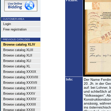
Picture:
CUSTOMER AREA
Login
Free registration
PREVIOUS CATALOGS
Browse catalog XLIV
Browse catalog XLIII
Browse catalog XLII
Browse catalog XLI
Browse catalog XL
Browse catalog XXXIX
Browse catalog XXXVIII
Info:
Der Name Ferdin
Browse catalog XXXVII
20. Jh. in der G
auf: bei Lohner, 
Browse catalog XXXVI
und schließlich a
Browse catalog XXXV
“Volkswagen”. Ab
Browse catalog XXXIV
Konstruktionsbür
ansässig, währen
Browse catalog XXXIII
ins österreichis
Browse catalog XXXII