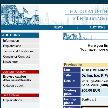
NEWS
AUCTIONS
|
AUCTIONS
Information
Here you find
Explanations
You have more op
Terms and Conditions
Consignor Contract
Newsletter
Previous lot
Lot:
1318 (DM Automo
CURRENT AUCTION
Title:
Dr. Ing. h.c. F.
Browse catalog
After sales/Results
Details:
Vorzugs-Stückat
Sept. 2001 (nullg
Catalog eBook
Starting
200,00 EUR
price:
LIVE BIDDING
Issuing-
Stuttgart
Explainations
place: