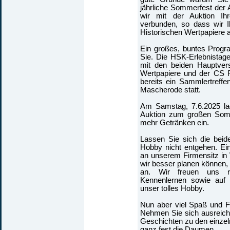
jährliche Sommerfest der 
wir mit der Auktion Ih
verbunden, so dass wir I
Historischen Wertpapiere 
Ein großes, buntes Prog
Sie. Die HSK-Erlebnistage
mit den beiden Hauptver
Wertpapiere und der CS 
bereits ein Sammlertreff
Mascherode statt.
Am Samstag, 7.6.2025 la
Auktion zum großen Somm
mehr Getränken ein.
Lassen Sie sich die beid
Hobby nicht entgehen. Eine
an unserem Firmensitz in W
wir besser planen können, 
an. Wir freuen uns r
Kennenlernen sowie auf
unser tolles Hobby.
Nun aber viel Spaß und F
Nehmen Sie sich ausreiche
Geschichten zu den einzel
ganz fest die Daumen.