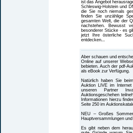
ist das Angebot herausrag
Schleswig-Holstein und DM
die Sie noch niemals ge
finden Sie unzählige Sp
gesamten Welt, die der Qu
nachstehen. Bewusst ver
besonderer Stücke - es gibt
jetzt Ihre österliche S
entdecken...
Aber schauen und entschei
Online auf unserer Webse
bebieten. Auch der pdf-Au
als eBook zur Verfügung.
Natürlich haben Sie bei
Auktion LIVE im Internet
unseren Partner In
Auktionsgeschehen teilne
Informationen hierzu find
Seite 250 im Auktionskatal
NEU – Großes Sommerfe
Hauptversammlungen und G
Es gibt neben dem hera
gute Gründe warum Sie p