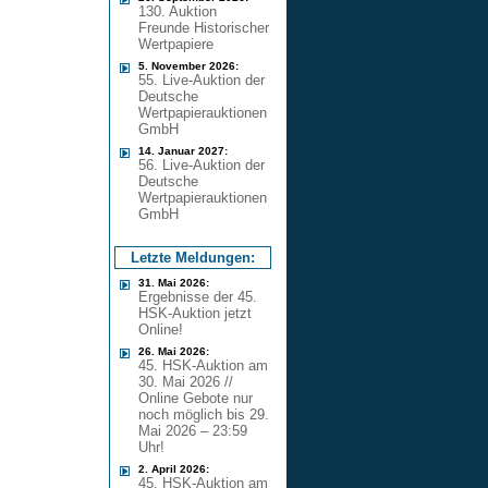
130. Auktion
Freunde Historischer
Wertpapiere
5. November 2026:
55. Live-Auktion der
Deutsche
Wertpapierauktionen
GmbH
14. Januar 2027:
56. Live-Auktion der
Deutsche
Wertpapierauktionen
GmbH
Letzte Meldungen:
31. Mai 2026:
Ergebnisse der 45.
HSK-Auktion jetzt
Online!
26. Mai 2026:
45. HSK-Auktion am
30. Mai 2026 //
Online Gebote nur
noch möglich bis 29.
Mai 2026 – 23:59
Uhr!
2. April 2026:
45. HSK-Auktion am