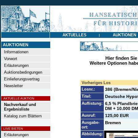
AKTUELLES
AUKTIONEN
|
AUKTIONEN
Informationen
Hier finden Sie
Vorwort
Weitere Optionen habe
Erläuterungen
Auktionsbedingungen
Einlieferungsvertrag
Vorheriges Los
Newsletter
Losnr.:
386 (Bremen/Ni
Titel:
Deutsche Hypot
AKTUELLE AUKTION
Auflistung:
6,5 % Pfandbrie
Nachverkauf und
DM + 10.000 DM 
Ergebnisliste
Ausruf:
125,00 EUR
Katalog zum Blättern
Ausgabe-
Bremen
ort:
LIVE BIETEN
Abbildung:
Erläuterungen