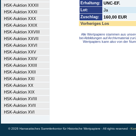
Erhaltung:
UNC-EF.
HSK-Auktion XXXII
Lot:
Ja
HSK-Auktion XXXI
Zuschlag:
160,00 EUR
HSK-Auktion XXX
Vorheriges Los
HSK-Auktion XXIX
HSK-Auktion XXVIII
Alle Wertpapiere stammen aus unser
bei Abbildungen auf Archivmaterial zu
HSK-Auktion XXVII
Wertpapiers kann also von der Num
HSK-Auktion XXVI
HSK-Auktion XXV
HSK-Auktion XXIV
HSK-Auktion XXIII
HSK-Auktion XXII
HSK-Auktion XXI
HSK-Auktion XX
HSK-Auktion XIX
HSK-Auktion XVIII
HSK-Auktion XVII
HSK-Auktion XVI
© 2026 Hanseatisches Sammlerkontor für Historische Wertpapiere - All rights reserved -
Kon