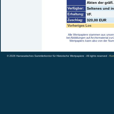
Akten der gräfl
Verfügbar:
Seltenes und in
Erhaltung:
VF.
Zuschlag:
320,00 EUR
Vorheriges Los
Alle Wertpapiere stammen aus unser
bei Abbildungen auf Archivmaterial zu
Wertpapiers kann also von der Num
© 2026 Hanseatisches Sammlerkontor für Historische Wertpapiere - All rights reserved -
Kon