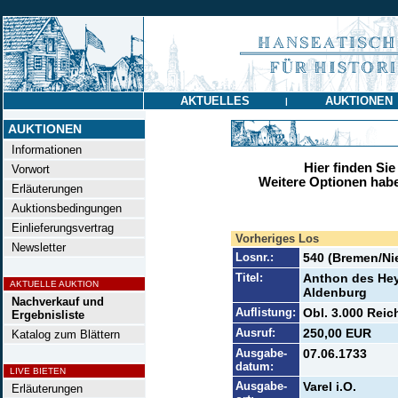
AKTUELLES
AUKTIONEN
|
AUKTIONEN
Informationen
Hier finden Sie
Vorwort
Weitere Optionen habe
Erläuterungen
Auktionsbedingungen
Einlieferungsvertrag
Vorheriges Los
Newsletter
Losnr.:
540 (Bremen/Ni
Titel:
Anthon des Hey
AKTUELLE AUKTION
Aldenburg
Nachverkauf und
Auflistung:
Obl. 3.000 Reich
Ergebnisliste
Ausruf:
250,00 EUR
Katalog zum Blättern
Ausgabe-
07.06.1733
datum:
LIVE BIETEN
Ausgabe-
Varel i.O.
Erläuterungen