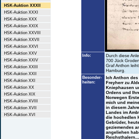
HSK-Auktion XXXII
HSK-Auktion XXXI
HSK-Auktion XXX
HSK-Auktion XXIX
HSK-Auktion XXVIII
HSK-Auktion XXVII
HSK-Auktion XXVI
HSK-Auktion XXV
Info:
Durch diese Anle
HSK-Auktion XXIV
700 Jück Groden 
Graf Anthon leiht
HSK-Auktion XXIII
Hamburg.
HSK-Auktion XXII
Besonder-
Ich Anthon des
HSK-Auktion XXI
heiten:
Freyherr zu Alde
HSK-Auktion XX
Kniephausen un
Ordens und Ihr
HSK-Auktion XIX
Norwegen Erste
HSK-Auktion XVIII
mich und meine
in diesem Jahr
HSK-Auktion XVII
Landes im Ambte
HSK-Auktion XVI
die hochedlen 
Gebrüder, heut
geziemendes an
angeliehen hab
Reichsthalern..