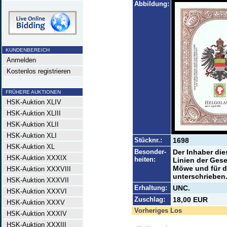
Abbildung:
KUNDENBEREICH
Anmelden
Kostenlos registrieren
FRÜHERE AUKTIONEN
HSK-Auktion XLIV
HSK-Auktion XLIII
HSK-Auktion XLII
HSK-Auktion XLI
Stücknr.:
1698
HSK-Auktion XL
Besonder-
Der Inhaber dies
HSK-Auktion XXXIX
heiten:
Linien der Gese
Möwe und für d
HSK-Auktion XXXVIII
unterschrieben
HSK-Auktion XXXVII
Erhaltung:
UNC.
HSK-Auktion XXXVI
Zuschlag:
18,00 EUR
HSK-Auktion XXXV
Vorheriges Los
HSK-Auktion XXXIV
HSK-Auktion XXXIII