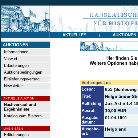
AKTUELLES
AUKTIONEN
|
AUKTIONEN
Informationen
Hier finden Sie
Vorwort
Weitere Optionen habe
Erläuterungen
Auktionsbedingungen
Einlieferungsvertrag
Vorheriges Los
Newsletter
Losnr.:
855 (Schleswig
Titel:
Helgoländer St
AKTUELLE AUKTION
Auflistung:
Jux-Aktie 1.4.1
Nachverkauf und
Ergebnisliste
Ausruf:
10,00 EUR
Katalog zum Blättern
Ausgabe-
01.04.1901
datum:
Ausgabe-
Helgoland
LIVE BIETEN
ort:
Erläuterungen