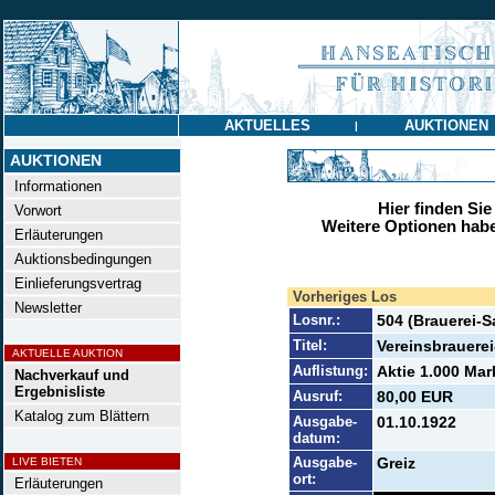
AKTUELLES
AUKTIONEN
|
AUKTIONEN
Informationen
Hier finden Sie
Vorwort
Weitere Optionen habe
Erläuterungen
Auktionsbedingungen
Einlieferungsvertrag
Vorheriges Los
Newsletter
Losnr.:
504 (Brauerei-
Titel:
Vereinsbrauerei
AKTUELLE AUKTION
Auflistung:
Aktie 1.000 Mar
Nachverkauf und
Ergebnisliste
Ausruf:
80,00 EUR
Katalog zum Blättern
Ausgabe-
01.10.1922
datum:
Ausgabe-
Greiz
LIVE BIETEN
ort:
Erläuterungen