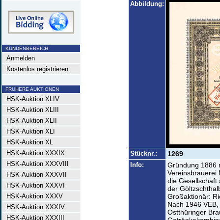
Abbildung:
KUNDENBEREICH
Anmelden
Kostenlos registrieren
FRÜHERE AUKTIONEN
HSK-Auktion XLIV
HSK-Auktion XLIII
HSK-Auktion XLII
HSK-Auktion XLI
HSK-Auktion XL
HSK-Auktion XXXIX
Stücknr.:
1269
HSK-Auktion XXXVIII
Info:
Gründung 1886 n
Vereinsbrauerei M
HSK-Auktion XXXVII
die Gesellschaft
HSK-Auktion XXXVI
der Göltzschthal
HSK-Auktion XXXV
Großaktionär: Ri
Nach 1946 VEB, 
HSK-Auktion XXXIV
Ostthüringer Br
HSK-Auktion XXXIII