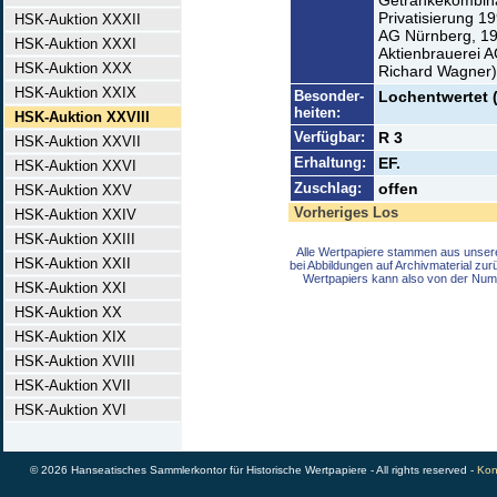
Getränkekombina
Privatisierung 
HSK-Auktion XXXII
AG Nürnberg, 19
HSK-Auktion XXXI
Aktienbrauerei A
HSK-Auktion XXX
Richard Wagner)
HSK-Auktion XXIX
Besonder-
Lochentwertet 
heiten:
HSK-Auktion XXVIII
Verfügbar:
R 3
HSK-Auktion XXVII
Erhaltung:
EF.
HSK-Auktion XXVI
Zuschlag:
offen
HSK-Auktion XXV
Vorheriges Los
HSK-Auktion XXIV
HSK-Auktion XXIII
Alle Wertpapiere stammen aus unser
HSK-Auktion XXII
bei Abbildungen auf Archivmaterial zu
Wertpapiers kann also von der Num
HSK-Auktion XXI
HSK-Auktion XX
HSK-Auktion XIX
HSK-Auktion XVIII
HSK-Auktion XVII
HSK-Auktion XVI
© 2026 Hanseatisches Sammlerkontor für Historische Wertpapiere - All rights reserved -
Kon