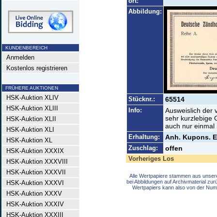
ort:
Abbildung:
KUNDENBEREICH
Anmelden
Kostenlos registrieren
FRÜHERE AUKTIONEN
HSK-Auktion XLIV
Stücknr.:
65514
HSK-Auktion XLIII
Info:
Ausweislich der
sehr kurzlebige 
HSK-Auktion XLII
auch nur einmal 
HSK-Auktion XLI
Erhaltung:
Anh. Kupons. E
HSK-Auktion XL
Zuschlag:
offen
HSK-Auktion XXXIX
Vorheriges Los
HSK-Auktion XXXVIII
HSK-Auktion XXXVII
Alle Wertpapiere stammen aus unser
bei Abbildungen auf Archivmaterial zu
HSK-Auktion XXXVI
Wertpapiers kann also von der Num
HSK-Auktion XXXV
HSK-Auktion XXXIV
HSK-Auktion XXXIII