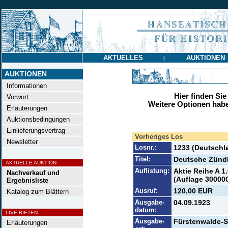
AKTUELLES
AUKTIONEN
|
AUKTIONEN
Informationen
Hier finden Sie
Vorwort
Weitere Optionen habe
Erläuterungen
Auktionsbedingungen
Einlieferungsvertrag
Vorheriges Los
Newsletter
Losnr.:
1233 (Deutschl
Titel:
Deutsche Zünd
AKTUELLE AUKTION
Auflistung:
Aktie Reihe A 1
Nachverkauf und
(Auflage 300000
Ergebnisliste
Ausruf:
120,00 EUR
Katalog zum Blättern
Ausgabe-
04.09.1923
datum:
LIVE BIETEN
Ausgabe-
Fürstenwalde-S
Erläuterungen