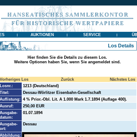
ES
AUKTIONEN
SERVICE
ÜB
|
|
|
Los Details
Hier finden Sie die Details zu diesem Los.
Weitere Optionen haben Sie, wenn Sie angemeldet sind.
Vorheriges Los
Zurück
Nächstes Los
Losnr.:
1213 (Deutschland)
Titel:
Dessau-Wörlitzer Eisenbahn-Gesellschaft
Auflistung:
4 % Prior.-Obl. Lit. A 1.000 Mark 1.7.1894 (Auflage 400).
Ausruf:
250,00 EUR
Ausgabe-
01.07.1894
datum:
Ausgabe-
Dessau
ort:
Abbildung: