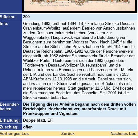
Stücknr.:
200
Info:
Gründung 1893, eröffnet 1894. 18,7 km lange Strecke Dessau-
Oranienbaum-Wörlitz, außerdem Betrieb von Anschlussbahnen
zu den Dessauer Industriebetrieben (vor allem zur
Waggonfabrik). Hauptzweck war aber die Beförderung von
Besuchern zum berühmten Wörlitzer Park. Nach 1945 fiel die
Strecke an die Sächsische Provinzbahnen GmbH, 1949 an die
Deutsche Reichsbahn. 1968-1982 wurde der Personenverkehr
eingestellt, ab 1982 wieder Saisonverkehr für die Besucher des
Wörlitzer Parks. Heute bemüht sich der 1993 gegründete
"Förderverein Dessau-Wörlitzer Museumsbahn" um die
Rekonstruktion von Bahnanlagen und Fahrzeugen. Mit Mitteln
der BfA und des Landes Sachsen-Anhalt machten sich 153
ABM-Kräfte am 12.10.1998 an die Arbeit. Dabei stellten sich,
anders als in einer Studie vorhergesagt, die Brücken als nicht
mehr reparierbar heraus: Statt geplanter 11,5 Mio. DM kostete
die Sanierung am Ende fast das Doppelte. Seit 2001 ist die
Strecke wieder befahrbar.
Besonder-
Die Tilgung dieser Anleihe begann nach dem dritten vollen
heiten:
Betriebsjahr. Hochdekorativer, mehrfarbiger Druck mit
Prunkwappen und Vignetten.
Erhaltung:
Doppelblatt. EF.
Zuschlag:
offen
Vorheriges Los
Zurück
Nächstes Los