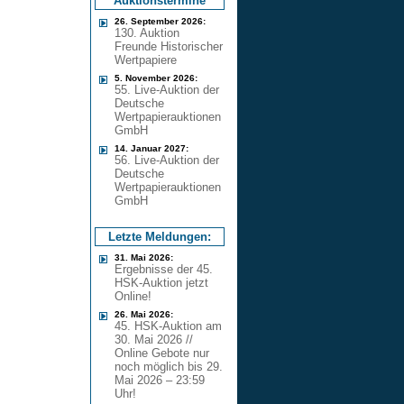
Auktionstermine
26. September 2026:
130. Auktion
Freunde Historischer
Wertpapiere
5. November 2026:
55. Live-Auktion der
Deutsche
Wertpapierauktionen
GmbH
14. Januar 2027:
56. Live-Auktion der
Deutsche
Wertpapierauktionen
GmbH
Letzte Meldungen:
31. Mai 2026:
Ergebnisse der 45.
HSK-Auktion jetzt
Online!
26. Mai 2026:
45. HSK-Auktion am
30. Mai 2026 //
Online Gebote nur
noch möglich bis 29.
Mai 2026 – 23:59
Uhr!