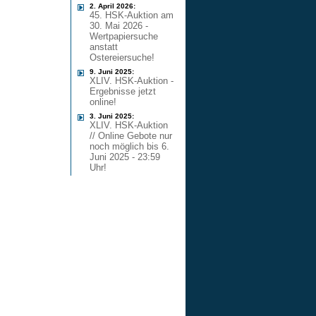
2. April 2026:
45. HSK-Auktion am
30. Mai 2026 -
Wertpapiersuche
anstatt
Ostereiersuche!
9. Juni 2025:
XLIV. HSK-Auktion -
Ergebnisse jetzt
online!
3. Juni 2025:
XLIV. HSK-Auktion
// Online Gebote nur
noch möglich bis 6.
Juni 2025 - 23:59
Uhr!