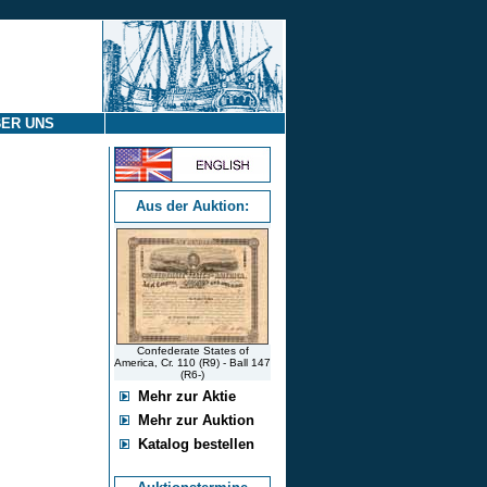
ER UNS
Aus der Auktion:
Confederate States of
America, Cr. 110 (R9) - Ball 147
(R6-)
Mehr zur Aktie
Mehr zur Auktion
Katalog bestellen