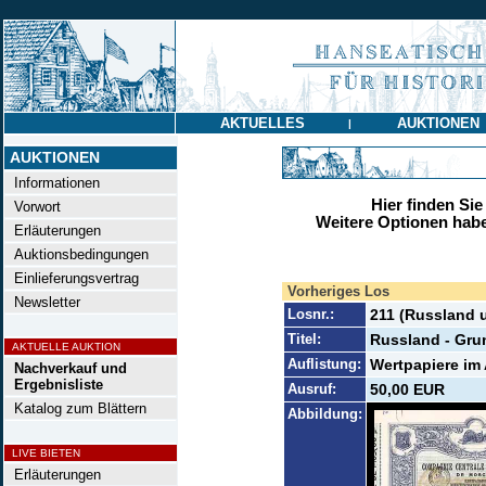
AKTUELLES
AUKTIONEN
|
AUKTIONEN
Informationen
Hier finden Sie
Vorwort
Weitere Optionen habe
Erläuterungen
Auktionsbedingungen
Einlieferungsvertrag
Vorheriges Los
Newsletter
Losnr.:
211 (Russland 
Titel:
Russland - Gru
AKTUELLE AUKTION
Auflistung:
Wertpapiere im
Nachverkauf und
Ergebnisliste
Ausruf:
50,00 EUR
Katalog zum Blättern
Abbildung:
LIVE BIETEN
Erläuterungen