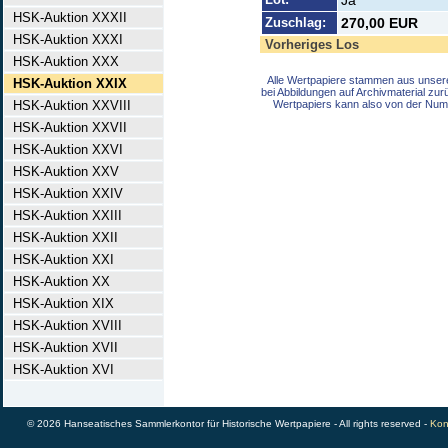
Ja
HSK-Auktion XXXII
Zuschlag:
270,00 EUR
HSK-Auktion XXXI
Vorheriges Los
HSK-Auktion XXX
Alle Wertpapiere stammen aus unser
HSK-Auktion XXIX
bei Abbildungen auf Archivmaterial zu
HSK-Auktion XXVIII
Wertpapiers kann also von der Num
HSK-Auktion XXVII
HSK-Auktion XXVI
HSK-Auktion XXV
HSK-Auktion XXIV
HSK-Auktion XXIII
HSK-Auktion XXII
HSK-Auktion XXI
HSK-Auktion XX
HSK-Auktion XIX
HSK-Auktion XVIII
HSK-Auktion XVII
HSK-Auktion XVI
© 2026 Hanseatisches Sammlerkontor für Historische Wertpapiere - All rights reserved -
Kon