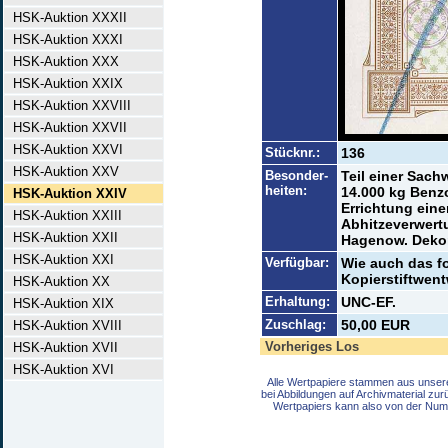
HSK-Auktion XXXII
HSK-Auktion XXXI
HSK-Auktion XXX
HSK-Auktion XXIX
HSK-Auktion XXVIII
HSK-Auktion XXVII
HSK-Auktion XXVI
Stücknr.:
136
HSK-Auktion XXV
Besonder-
Teil einer Sach
heiten:
14.000 kg Benzo
HSK-Auktion XXIV
Errichtung ein
HSK-Auktion XXIII
Abhitzeverwert
HSK-Auktion XXII
Hagenow. Dekor
HSK-Auktion XXI
Verfügbar:
Wie auch das fo
Kopierstiftwent
HSK-Auktion XX
Erhaltung:
UNC-EF.
HSK-Auktion XIX
Zuschlag:
50,00 EUR
HSK-Auktion XVIII
Vorheriges Los
HSK-Auktion XVII
HSK-Auktion XVI
Alle Wertpapiere stammen aus unser
bei Abbildungen auf Archivmaterial zu
Wertpapiers kann also von der Num