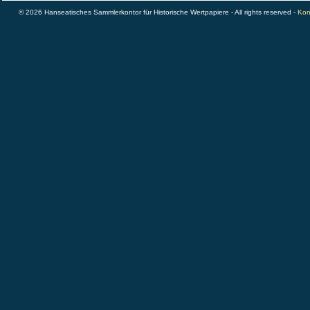
© 2026 Hanseatisches Sammlerkontor für Historische Wertpapiere - All rights reserved -
Kon