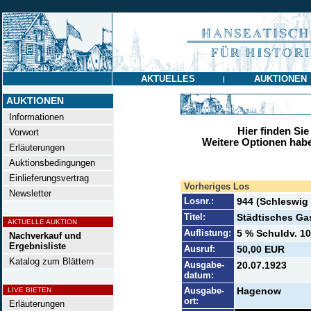
AKTUELLES
AUKTIONEN
|
AUKTIONEN
Informationen
Hier finden Sie
Vorwort
Weitere Optionen habe
Erläuterungen
Auktionsbedingungen
Einlieferungsvertrag
Vorheriges Los
Newsletter
Losnr.:
944 (Schleswig
Titel:
Städtisches Gas
AKTUELLE AUKTION
Auflistung:
5 % Schuldv. 10
Nachverkauf und
Ergebnisliste
Ausruf:
50,00 EUR
Katalog zum Blättern
Ausgabe-
20.07.1923
datum:
Ausgabe-
Hagenow
LIVE BIETEN
ort:
Erläuterungen