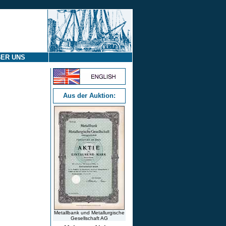
ER UNS
Aus der Auktion:
Metallbank und Metallurgische
Gesellschaft AG