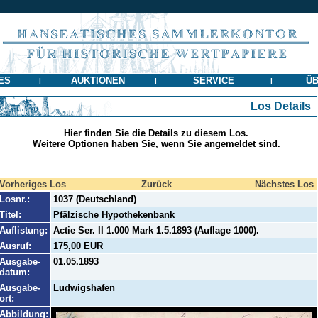
ES
AUKTIONEN
SERVICE
ÜB
|
|
|
Los Details
Hier finden Sie die Details zu diesem Los.
Weitere Optionen haben Sie, wenn Sie angemeldet sind.
Vorheriges Los
Zurück
Nächstes Los
Losnr.:
1037 (Deutschland)
Titel:
Pfälzische Hypothekenbank
Auflistung:
Actie Ser. II 1.000 Mark 1.5.1893 (Auflage 1000).
Ausruf:
175,00 EUR
Ausgabe-
01.05.1893
datum:
Ausgabe-
Ludwigshafen
ort:
Abbildung: