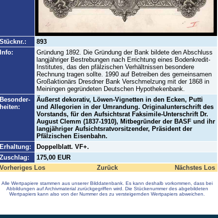
Stücknr.:
893
Info:
Gründung 1892. Die Gründung der Bank bildete den Abschluss
langjähriger Bestrebungen nach Errichtung eines Bodenkredit-
Institutes, das den pfälzischen Verhältnissen besondere
Rechnung tragen sollte. 1990 auf Betreiben des gemeinsamen
Großaktionärs Dresdner Bank Verschmelzung mit der 1868 in
Meiningen gegründeten Deutschen Hypothekenbank.
Besonder-
Äußerst dekorativ, Löwen-Vignetten in den Ecken, Putti
heiten:
und Allegorien in der Umrandung. Originalunterschrift des
Vorstands, für den Aufsichtsrat Faksimile-Unterschrift Dr.
August Clemm (1837-1910), Mitbegründer der BASF und ihr
langjähriger Aufsichtsratvorsitzender, Präsident der
Pfälzischen Eisenbahn.
Erhaltung:
Doppelblatt. VF+.
Zuschlag:
175,00 EUR
Vorheriges Los
Zurück
Nächstes Los
Alle Wertpapiere stammen aus unserer Bilddatenbank. Es kann deshalb vorkommen, dass bei
Abbildungen auf Archivmaterial zurückgegriffen wird. Die Stückenummer des abgebildeten
Wertpapiers kann also von der Nummer des zu versteigernden Wertpapiers abweichen.