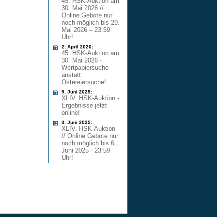
45. HSK-Auktion am
30. Mai 2026 //
Online Gebote nur
noch möglich bis 29.
Mai 2026 – 23:59
Uhr!
2. April 2026:
45. HSK-Auktion am
30. Mai 2026 -
Wertpapiersuche
anstatt
Ostereiersuche!
9. Juni 2025:
XLIV. HSK-Auktion -
Ergebnisse jetzt
online!
3. Juni 2025:
XLIV. HSK-Auktion
// Online Gebote nur
noch möglich bis 6.
Juni 2025 - 23:59
Uhr!