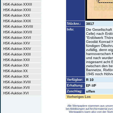
HSK-Auktion XXXII
HSK-Auktion XXXI
HSK-Auktion XXX
HSK-Auktion XXIX
Stücknr.:
3817
HSK-Auktion XXVIII
Info:
Die Gesellschaft
HSK-Auktion XXVII
Celle) nach Erd
“Erdölwerk Thöre
HSK-Auktion XXVI
Geodät Konrad H
HSK-Auktion XXV
fündigen Ölbohru
HSK-Auktion XXIV
zufällig, denn ei
hannoverschen K
HSK-Auktion XXIII
und nach wurden
HSK-Auktion XXII
insgesamt acht E
HSK-Auktion XXI
zwischen den be
Bannetze, Rixför
HSK-Auktion XX
1945 noch Höhn
HSK-Auktion XIX
Verfügbar:
R 10
HSK-Auktion XVIII
Erhaltung:
EF-VF
HSK-Auktion XVII
Zuschlag:
offen
HSK-Auktion XVI
Vorheriges Los
Alle Wertpapiere stammen aus unser
bei Abbildungen auf Archivmaterial zu
Wertpapiers kann also von der Num