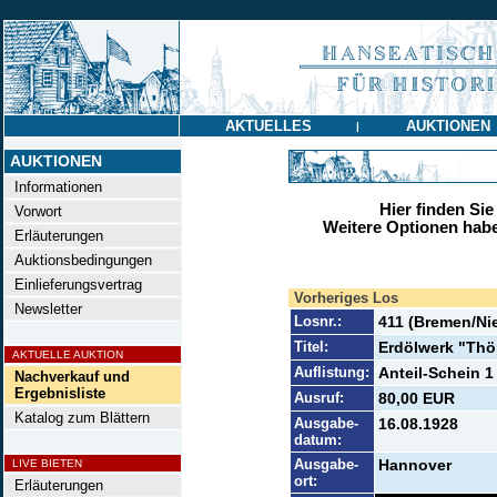
AKTUELLES
AUKTIONEN
|
AUKTIONEN
Informationen
Hier finden Sie
Vorwort
Weitere Optionen habe
Erläuterungen
Auktionsbedingungen
Einlieferungsvertrag
Vorheriges Los
Newsletter
Losnr.:
411 (Bremen/Ni
Titel:
Erdölwerk "Thö
AKTUELLE AUKTION
Auflistung:
Anteil-Schein 1 
Nachverkauf und
Ergebnisliste
Ausruf:
80,00 EUR
Katalog zum Blättern
Ausgabe-
16.08.1928
datum:
Ausgabe-
Hannover
LIVE BIETEN
ort:
Erläuterungen