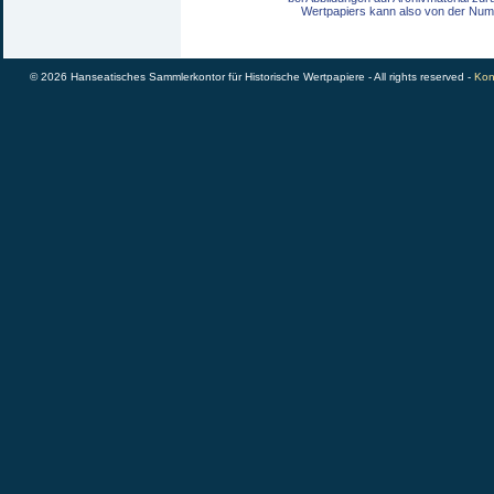
Wertpapiers kann also von der Num
© 2026 Hanseatisches Sammlerkontor für Historische Wertpapiere - All rights reserved -
Kon