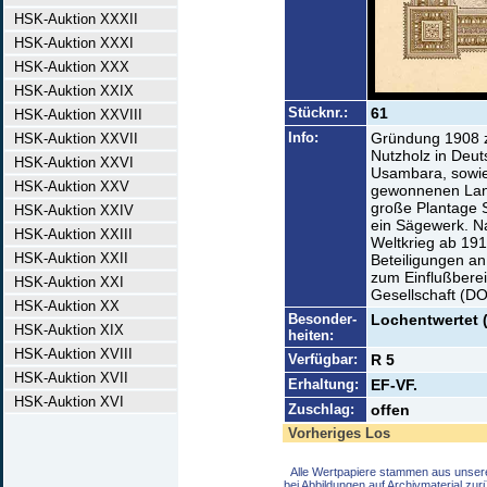
HSK-Auktion XXXII
HSK-Auktion XXXI
HSK-Auktion XXX
HSK-Auktion XXIX
Stücknr.:
61
HSK-Auktion XXVIII
Info:
Gründung 1908 
HSK-Auktion XXVII
Nutzholz in Deut
HSK-Auktion XXVI
Usambara, sowie
HSK-Auktion XXV
gewonnenen Land
große Plantage S
HSK-Auktion XXIV
ein Sägewerk. Na
HSK-Auktion XXIII
Weltkrieg ab 191
HSK-Auktion XXII
Beteiligungen an
zum Einflußberei
HSK-Auktion XXI
Gesellschaft (DO
HSK-Auktion XX
Besonder-
Lochentwertet 
HSK-Auktion XIX
heiten:
HSK-Auktion XVIII
Verfügbar:
R 5
HSK-Auktion XVII
Erhaltung:
EF-VF.
HSK-Auktion XVI
Zuschlag:
offen
Vorheriges Los
Alle Wertpapiere stammen aus unser
bei Abbildungen auf Archivmaterial zu