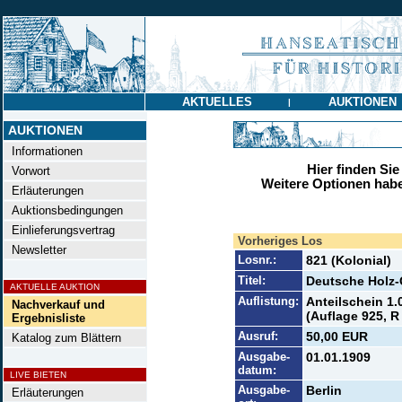
AKTUELLES
AUKTIONEN
|
AUKTIONEN
Informationen
Hier finden Sie
Vorwort
Weitere Optionen habe
Erläuterungen
Auktionsbedingungen
Einlieferungsvertrag
Vorheriges Los
Newsletter
Losnr.:
821 (Kolonial)
Titel:
Deutsche Holz-G
AKTUELLE AUKTION
Auflistung:
Anteilschein 1.
Nachverkauf und
(Auflage 925, R 
Ergebnisliste
Ausruf:
50,00 EUR
Katalog zum Blättern
Ausgabe-
01.01.1909
datum:
LIVE BIETEN
Ausgabe-
Berlin
Erläuterungen