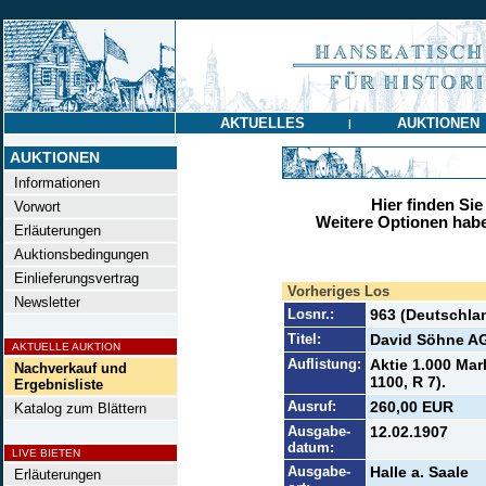
AKTUELLES
AUKTIONEN
|
AUKTIONEN
Informationen
Hier finden Sie
Vorwort
Weitere Optionen habe
Erläuterungen
Auktionsbedingungen
Einlieferungsvertrag
Vorheriges Los
Newsletter
Losnr.:
963 (Deutschlan
Titel:
David Söhne A
AKTUELLE AUKTION
Auflistung:
Aktie 1.000 Mar
Nachverkauf und
1100, R 7).
Ergebnisliste
Ausruf:
260,00 EUR
Katalog zum Blättern
Ausgabe-
12.02.1907
datum:
LIVE BIETEN
Ausgabe-
Halle a. Saale
Erläuterungen