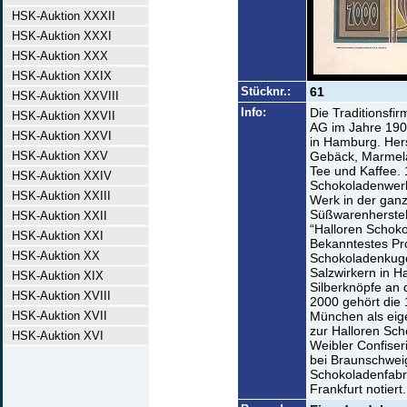
HSK-Auktion XXXII
HSK-Auktion XXXI
HSK-Auktion XXX
HSK-Auktion XXIX
Stücknr.:
61
HSK-Auktion XXVIII
Info:
Die Traditionsfi
HSK-Auktion XXVII
AG im Jahre 1905
HSK-Auktion XXVI
in Hamburg. Her
HSK-Auktion XXV
Gebäck, Marmela
Tee und Kaffee.
HSK-Auktion XXIV
Schokoladenwerk
HSK-Auktion XXIII
Werk in der gan
Süßwarenherstel
HSK-Auktion XXII
“Halloren Schoko
HSK-Auktion XXI
Bekanntestes Pro
HSK-Auktion XX
Schokoladenkuge
Salzwirkern in Ha
HSK-Auktion XIX
Silberknöpfe an 
HSK-Auktion XVIII
2000 gehört die 
HSK-Auktion XVII
München als eig
zur Halloren Sc
HSK-Auktion XVI
Weibler Confise
bei Braunschwei
Schokoladenfabri
Frankfurt notiert.