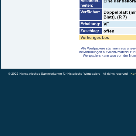
Besonder-
Eine der dekora
heiten:
Verfügbar:
Doppelblatt (mi
Blatt). (R 7)
Erhaltung:
VF
Zuschlag:
offen
Vorheriges Los
Alle Wertpapiere stammen aus unser
bei Abbildungen auf Archivmaterial zu
Wertpapiers kann also von der Num
© 2026 Hanseatisches Sammlerkontor für Historische Wertpapiere - All rights reserved -
Kon