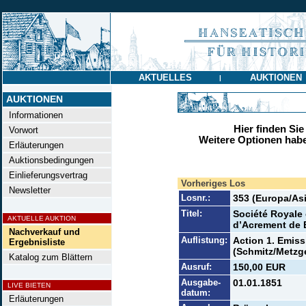
AKTUELLES
AUKTIONEN
|
AUKTIONEN
Informationen
Hier finden Sie
Vorwort
Weitere Optionen habe
Erläuterungen
Auktionsbedingungen
Einlieferungsvertrag
Vorheriges Los
Newsletter
Losnr.:
353 (Europa/Asi
Titel:
Société Royale 
AKTUELLE AUKTION
d’Acrement de 
Nachverkauf und
Auflistung:
Action 1. Emiss
Ergebnisliste
(Schmitz/Metzge
Katalog zum Blättern
Ausruf:
150,00 EUR
Ausgabe-
01.01.1851
LIVE BIETEN
datum:
Erläuterungen