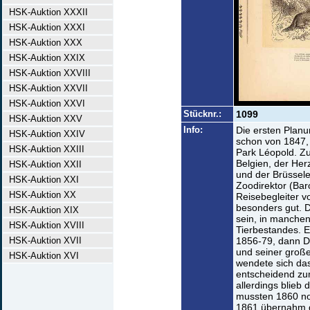
HSK-Auktion XXXII
HSK-Auktion XXXI
HSK-Auktion XXX
HSK-Auktion XXIX
HSK-Auktion XXVIII
HSK-Auktion XXVII
HSK-Auktion XXVI
Stücknr.:
1099
HSK-Auktion XXV
Info:
Die ersten Planu
HSK-Auktion XXIV
schon von 1847,
HSK-Auktion XXIII
Park Léopold. Z
Belgien, der Her
HSK-Auktion XXII
und der Brüssele
HSK-Auktion XXI
Zoodirektor (Bar
HSK-Auktion XX
Reisebegleiter v
besonders gut. 
HSK-Auktion XIX
sein, in manche
HSK-Auktion XVIII
Tierbestandes. E
HSK-Auktion XVII
1856-79, dann Di
und seiner große
HSK-Auktion XVI
wendete sich da
entscheidend zum
allerdings blieb
mussten 1860 noc
1861 übernahm di