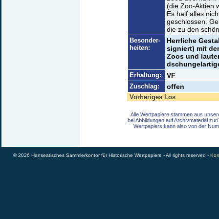
(die Zoo-Aktien 
Es half alles ni
geschlossen. Ge
die zu den schön
Besonder-
Herrliche Gesta
heiten:
signiert) mit d
Zoos und lauter
dschungelarti
Erhaltung:
VF
Zuschlag:
offen
Vorheriges Los
Alle Wertpapiere stammen aus unser
bei Abbildungen auf Archivmaterial zu
Wertpapiers kann also von der Num
© 2026 Hanseatisches Sammlerkontor für Historische Wertpapiere - All rights reserved -
Kon