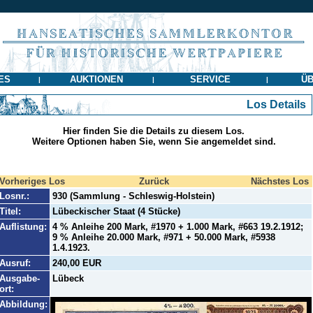
ES
AUKTIONEN
SERVICE
ÜB
|
|
|
Los Details
Hier finden Sie die Details zu diesem Los.
Weitere Optionen haben Sie, wenn Sie angemeldet sind.
Vorheriges Los
Zurück
Nächstes Los
Losnr.:
930 (Sammlung - Schleswig-Holstein)
Titel:
Lübeckischer Staat (4 Stücke)
Auflistung:
4 % Anleihe 200 Mark, #1970 + 1.000 Mark, #663 19.2.1912;
9 % Anleihe 20.000 Mark, #971 + 50.000 Mark, #5938
1.4.1923.
Ausruf:
240,00 EUR
Ausgabe-
Lübeck
ort:
Abbildung: