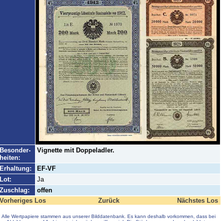
Besonder-
Vignette mit Doppeladler.
heiten:
Erhaltung:
EF-VF
Lot:
Ja
Zuschlag:
offen
Vorheriges Los
Zurück
Nächstes Los
Alle Wertpapiere stammen aus unserer Bilddatenbank. Es kann deshalb vorkommen, dass bei