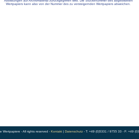
Abbildungen auf Archivmaterial zurückgegriffen wird. Die Stückenummer des abgebildeten
Wertpapiers kann also von der Nummer des zu versteigernden Wertpapiers abweichen.
Wertpapiere - All rights reserved -
Kontakt
|
Datenschutz
- T: +49 (0)5331 / 9755 33 - F: +49 (0