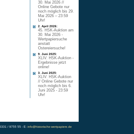
30. Mai 2026 //
Online Gebote nur
noch möglich bis 29.
Mai 2026 – 23:59
Uhr!
2. April 2026:
45. HSK-Auktion am
30. Mai 2026 -
Wertpapiersuche
anstatt
Ostereiersuche!
9. Juni 2025:
XLIV. HSK-Auktion -
Ergebnisse jetzt
online!
3. Juni 2025:
XLIV. HSK-Auktion
// Online Gebote nur
noch möglich bis 6.
Juni 2025 - 23:59
Uhr!
)5331 / 9755 55 - E:
info@historische-wertpapiere.de