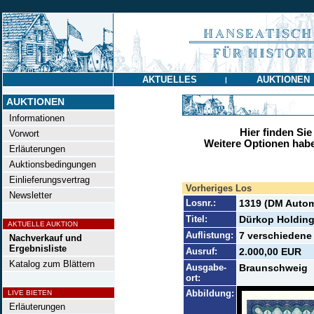
AKTUELLES
AUKTIONEN
|
AUKTIONEN
Informationen
Hier finden Sie
Vorwort
Weitere Optionen habe
Erläuterungen
Auktionsbedingungen
Einlieferungsvertrag
Vorheriges Los
Newsletter
Losnr.:
1319 (DM Auto
Titel:
Dürkop Holding
AKTUELLE AUKTION
Auflistung:
7 verschiedene
Nachverkauf und
Ergebnisliste
Ausruf:
2.000,00 EUR
Katalog zum Blättern
Ausgabe-
Braunschweig
ort:
Abbildung:
LIVE BIETEN
Erläuterungen