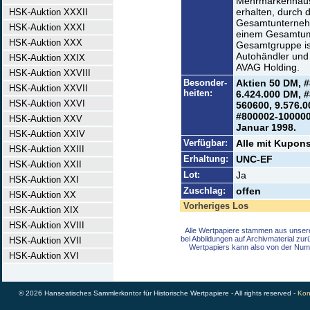
Mehrmarkenhäuse
erhalten, durch
HSK-Auktion XXXII
Gesamtunternehm
HSK-Auktion XXXI
einem Gesamtums
HSK-Auktion XXX
Gesamtgruppe is
Autohändler und
HSK-Auktion XXIX
AVAG Holding.
HSK-Auktion XXVIII
Besonder-
Aktien 50 DM, #
HSK-Auktion XXVII
heiten:
6.424.000 DM, 
HSK-Auktion XXVI
560600, 9.576.0
#800002-100000
HSK-Auktion XXV
Januar 1998.
HSK-Auktion XXIV
Verfügbar:
Alle mit Kupons
HSK-Auktion XXIII
Erhaltung:
UNC-EF
HSK-Auktion XXII
Lot:
Ja
HSK-Auktion XXI
Zuschlag:
offen
HSK-Auktion XX
Vorheriges Los
HSK-Auktion XIX
HSK-Auktion XVIII
Alle Wertpapiere stammen aus unser
bei Abbildungen auf Archivmaterial zu
HSK-Auktion XVII
Wertpapiers kann also von der Num
HSK-Auktion XVI
© 2026 Hanseatisches Sammlerkontor für Historische Wertpapiere - All rights reserved -
Kon