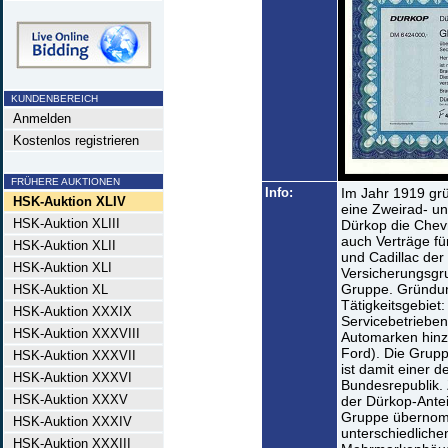
KUNDENBEREICH
Anmelden
Kostenlos registrieren
FRÜHERE AUKTIONEN
Info:
Im Jahr 1919 gr
HSK-Auktion XLIV
eine Zweirad- un
HSK-Auktion XLIII
Dürkop die Chev
auch Verträge fü
HSK-Auktion XLII
und Cadillac der
HSK-Auktion XLI
Versicherungsgru
Gruppe. Gründun
HSK-Auktion XL
Tätigkeitsgebiet
HSK-Auktion XXXIX
Servicebetriebe
HSK-Auktion XXXVIII
Automarken hinzu
Ford). Die Grupp
HSK-Auktion XXXVII
ist damit einer 
HSK-Auktion XXXVI
Bundesrepublik.
HSK-Auktion XXXV
der Dürkop-Antei
Gruppe übernomm
HSK-Auktion XXXIV
unterschiedlich
HSK-Auktion XXXIII