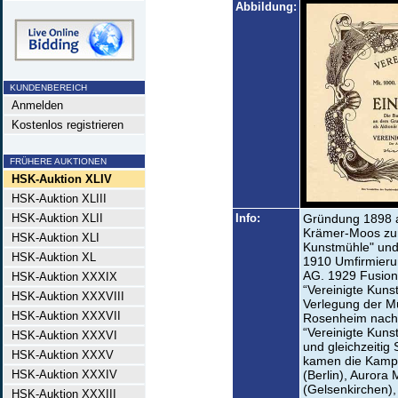
Abbildung:
KUNDENBEREICH
Anmelden
Kostenlos registrieren
FRÜHERE AUKTIONEN
HSK-Auktion XLIV
HSK-Auktion XLIII
HSK-Auktion XLII
Info:
Gründung 1898 a
Krämer-Moos zu
HSK-Auktion XLI
Kunstmühle" und
HSK-Auktion XL
1910 Umfirmieru
AG. 1929 Fusion
HSK-Auktion XXXIX
“Vereinigte Kun
HSK-Auktion XXXVIII
Verlegung der M
HSK-Auktion XXXVII
Rosenheim nach
“Vereinigte Kun
HSK-Auktion XXXVI
und gleichzeitig
HSK-Auktion XXXV
kamen die Kamp
HSK-Auktion XXXIV
(Berlin), Aurora
(Gelsenkirchen),
HSK-Auktion XXXIII