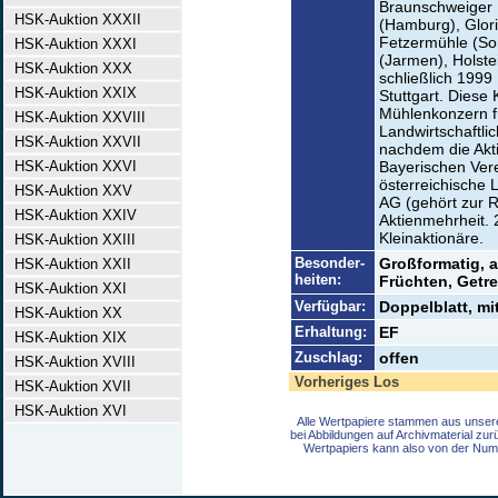
Braunschweiger 
HSK-Auktion XXXII
(Hamburg), Glor
Fetzermühle (So
HSK-Auktion XXXI
(Jarmen), Holste
HSK-Auktion XXX
schließlich 199
HSK-Auktion XXIX
Stuttgart. Diese
Mühlenkonzern fü
HSK-Auktion XXVIII
Landwirtschaftli
HSK-Auktion XXVII
nachdem die Akti
HSK-Auktion XXVI
Bayerischen Vere
österreichische 
HSK-Auktion XXV
AG (gehört zur R
HSK-Auktion XXIV
Aktienmehrheit. 
Kleinaktionäre.
HSK-Auktion XXIII
Besonder-
Großformatig, 
HSK-Auktion XXII
heiten:
Früchten, Getre
HSK-Auktion XXI
Verfügbar:
Doppelblatt, mi
HSK-Auktion XX
Erhaltung:
EF
HSK-Auktion XIX
Zuschlag:
offen
HSK-Auktion XVIII
Vorheriges Los
HSK-Auktion XVII
HSK-Auktion XVI
Alle Wertpapiere stammen aus unser
bei Abbildungen auf Archivmaterial zu
Wertpapiers kann also von der Num