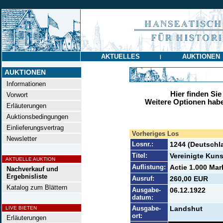
AKTUELLES
AUKTIONEN
|
AUKTIONEN
Informationen
Hier finden Sie
Vorwort
Weitere Optionen habe
Erläuterungen
Auktionsbedingungen
Einlieferungsvertrag
Vorheriges Los
Newsletter
Losnr.:
1244 (Deutschl
Titel:
Vereinigte Kun
AKTUELLE AUKTION
Auflistung:
Actie 1.000 Mark
Nachverkauf und
Ergebnisliste
Ausruf:
260,00 EUR
Katalog zum Blättern
Ausgabe-
06.12.1922
datum:
Ausgabe-
Landshut
LIVE BIETEN
ort:
Erläuterungen