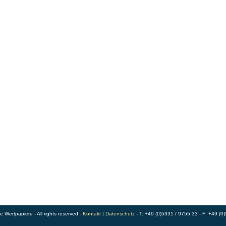
Wertpapiere - All rights reserved -
Kontakt
|
Datenschutz
- T: +49 (0)5331 / 9755 33 - F: +49 (0