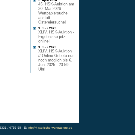
2. April 2026:
45. HSK-Auktion am
30. Mai 2026 -
Wertpapiersuche
anstatt
Ostereiersuche!
9. Juni 2025:
XLIV. HSK-Auktion -
Ergebnisse jetzt
online!
3. Juni 2025:
XLIV. HSK-Auktion
// Online Gebote nur
noch möglich bis 6.
Juni 2025 - 23:59
Uhr!
)5331 / 9755 55 - E:
info@historische-wertpapiere.de