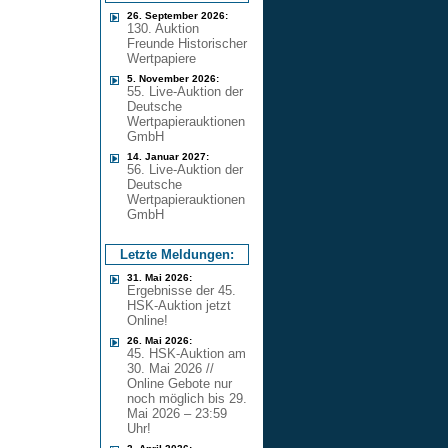
26. September 2026:
130. Auktion
Freunde Historischer
Wertpapiere
5. November 2026:
55. Live-Auktion der
Deutsche
Wertpapierauktionen
GmbH
14. Januar 2027:
56. Live-Auktion der
Deutsche
Wertpapierauktionen
GmbH
Letzte Meldungen:
31. Mai 2026:
Ergebnisse der 45.
HSK-Auktion jetzt
Online!
26. Mai 2026:
45. HSK-Auktion am
30. Mai 2026 //
Online Gebote nur
noch möglich bis 29.
Mai 2026 – 23:59
Uhr!