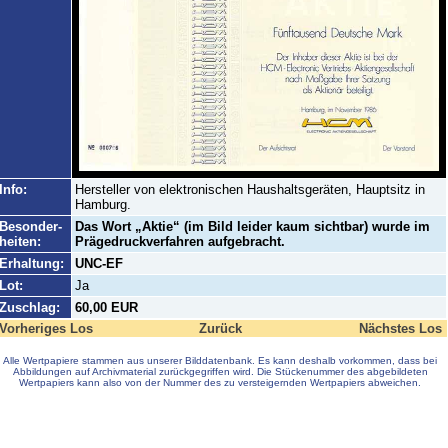
Info:
Hersteller von elektronischen Haushaltsgeräten, Hauptsitz in
Hamburg.
Besonder-
Das Wort „Aktie“ (im Bild leider kaum sichtbar) wurde im
heiten:
Prägedruckverfahren aufgebracht.
Erhaltung:
UNC-EF
Lot:
Ja
Zuschlag:
60,00 EUR
Vorheriges Los
Zurück
Nächstes Los
Alle Wertpapiere stammen aus unserer Bilddatenbank. Es kann deshalb vorkommen, dass bei
Abbildungen auf Archivmaterial zurückgegriffen wird. Die Stückenummer des abgebildeten
Wertpapiers kann also von der Nummer des zu versteigernden Wertpapiers abweichen.