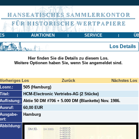
ES
AUKTIONEN
SERVICE
ÜB
|
|
|
Los Details
Hier finden Sie die Details zu diesem Los.
Weitere Optionen haben Sie, wenn Sie angemeldet sind.
Vorheriges Los
Zurück
Nächstes Los
Losnr.:
505 (Hamburg)
Titel:
HCM-Electronic Vertriebs-AG (2 Stücke)
Auflistung:
Aktie 50 DM #706 + 5.000 DM (Blankette) Nov. 1986.
Ausruf:
60,00 EUR
Ausgabe-
Hamburg
ort:
Abbildung: