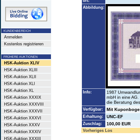
ort:
Abbildung:
KUNDENBEREICH
Anmelden
Kostenlos registrieren
FRÜHERE AUKTIONEN
HSK-Auktion XLIV
HSK-Auktion XLIII
HSK-Auktion XLII
HSK-Auktion XLI
HSK-Auktion XL
Info:
1987 Umwandlun
mbH in eine AG.
HSK-Auktion XXXIX
die Beratung d
HSK-Auktion XXXVIII
Verfügbar:
Mit Kuponbogen
HSK-Auktion XXXVII
Erhaltung:
UNC-EF
HSK-Auktion XXXVI
Zuschlag:
100,00 EUR
HSK-Auktion XXXV
Vorheriges Los
HSK-Auktion XXXIV
HSK-Auktion XXXIII