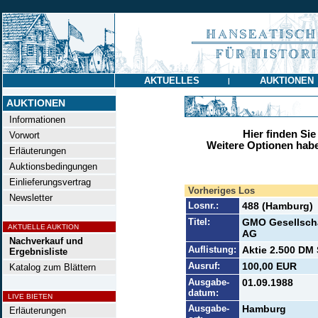
AKTUELLES
AUKTIONEN
|
AUKTIONEN
Informationen
Hier finden Sie
Vorwort
Weitere Optionen habe
Erläuterungen
Auktionsbedingungen
Einlieferungsvertrag
Vorheriges Los
Newsletter
Losnr.:
488 (Hamburg)
Titel:
GMO Gesellscha
AKTUELLE AUKTION
AG
Nachverkauf und
Auflistung:
Aktie 2.500 DM 
Ergebnisliste
Ausruf:
100,00 EUR
Katalog zum Blättern
Ausgabe-
01.09.1988
datum:
LIVE BIETEN
Ausgabe-
Hamburg
Erläuterungen